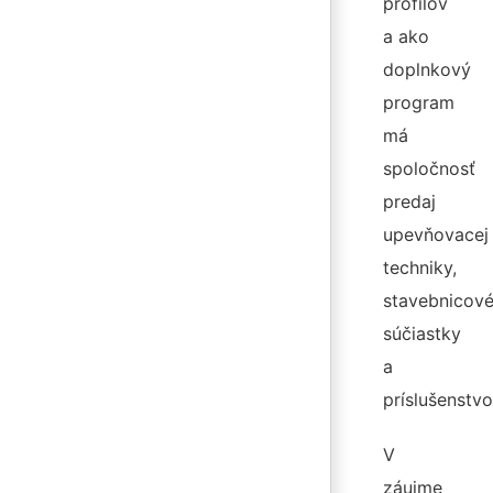
profilov
a ako
doplnkový
program
má
spoločnosť
predaj
upevňovacej
techniky,
stavebnicov
súčiastky
a
príslušenstvo
V
záujme