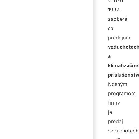
v roku
1997,
zaoberá
sa
predajom
vzduchotec
a
klimatizačn
príslušenstv
Nosným
programom
firmy
je
predaj
vzduchotech