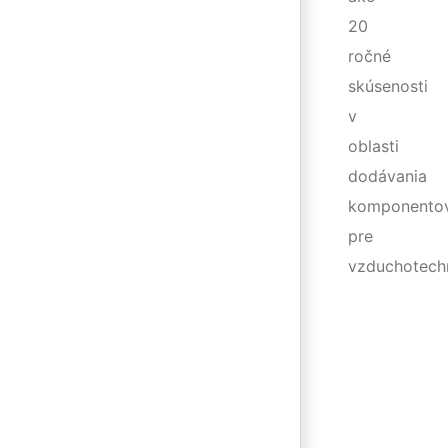
20
ročné
skúsenosti
v
oblasti
dodávania
komponento
pre
vzduchotechn