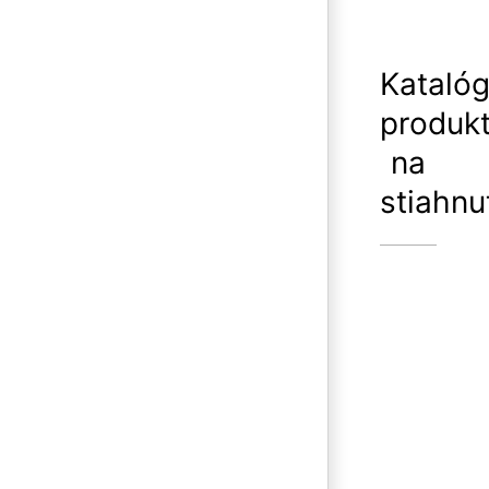
Kataló
produk
na
stiahnu