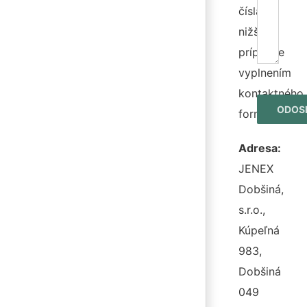
čísla
nižšie,
prípadne
vyplnením
kontaktného
formulára.
Adresa:
JENEX
Dobšiná,
s.r.o.,
Kúpeľná
983,
Dobšiná
049