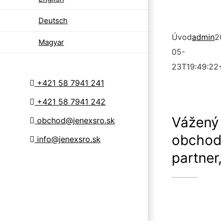
Deutsch
Úvod
admin
2
Magyar
05-
23T19:49:22
+421 58 7941 241
+421 58 7941 242
Vážený
obchod@jenexsro.sk
obchod
info@jenexsro.sk
partner