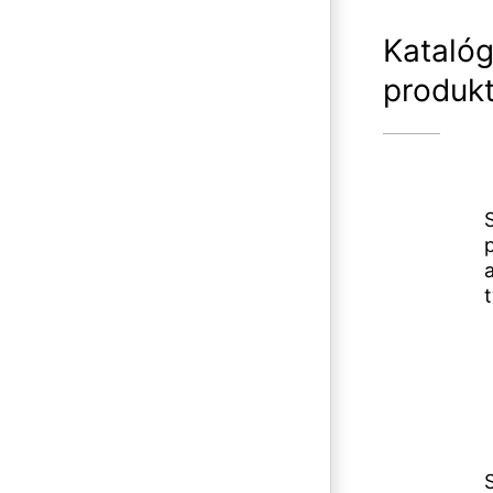
Kataló
produk