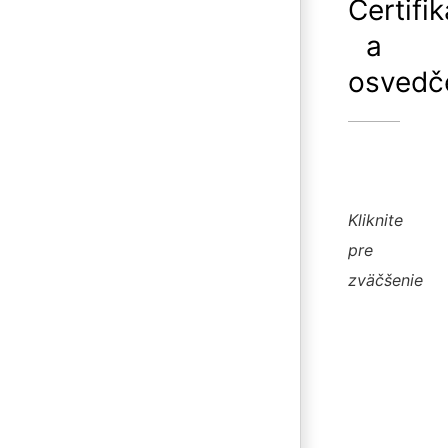
Certifi
a
osvedč
Kliknite
pre
zväčšenie