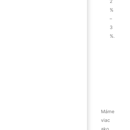
2
%
–
3
%.
Skúsenosti
Máme
viac
ako