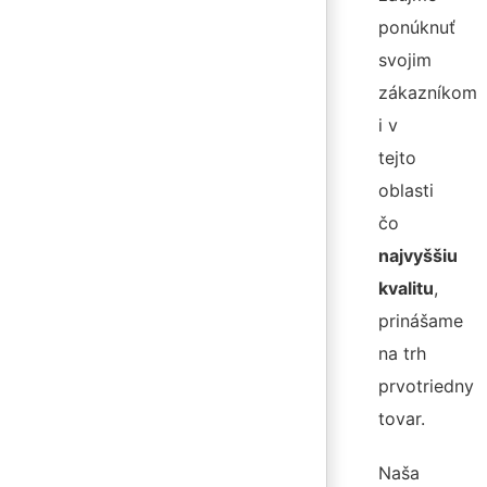
ponúknuť
svojim
zákazníkom
i v
tejto
oblasti
čo
najvyššiu
kvalitu
,
prinášame
na trh
prvotriedny
tovar.
Naša